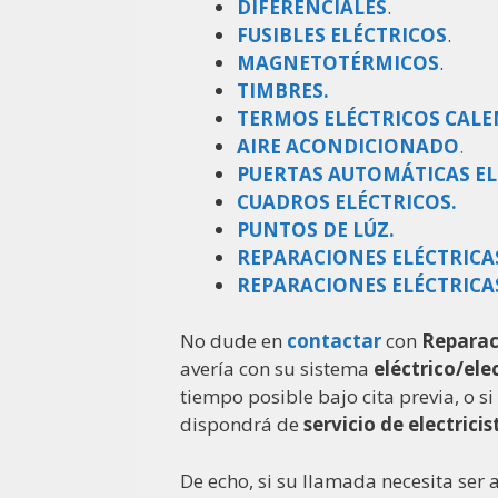
DIFERENCIALES
.
FUSIBLES
ELÉCTRICOS
.
MAGNETOTÉRMICOS
.
TIMBRES.
TERMOS ELÉCTRICOS CALE
AIRE
ACONDICIONADO
.
PUERTAS AUTOMÁTICAS EL
CUADROS ELÉCTRICOS.
PUNTOS DE LÚZ.
REPARACIONES ELÉCTRICA
REPARACIONES ELÉCTRICAS
No dude en
contactar
con
Reparac
avería con su sistema
eléctrico/ele
tiempo posible bajo cita previa, o si
dispondrá de
servicio de electrici
De echo, si su llamada necesita se