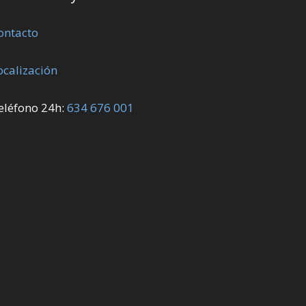
ontacto
ocalización
eléfono 24h:
634 676 001