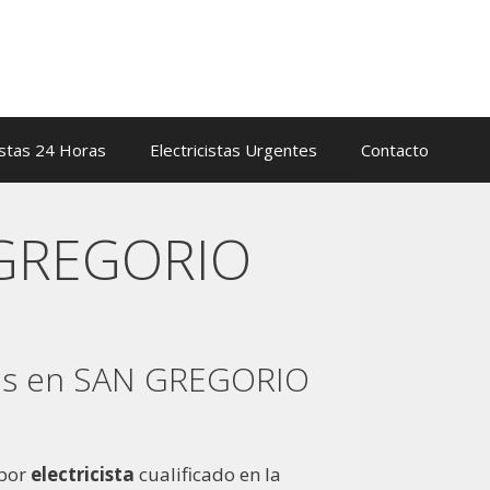
istas 24 Horas
Electricistas Urgentes
Contacto
N GREGORIO
cas en SAN GREGORIO
 por
electricista
cualificado en la