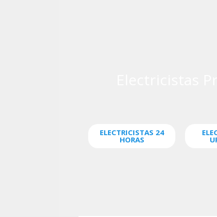
Electricistas 
ELECTRICISTAS 24
ELE
HORAS
U