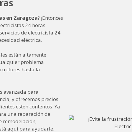
oras
ras en Zaragoza
? ¡Entonces
lectricistas 24 horas
ervicios de electricista 24
ecesidad eléctrica.
les están altamente
cualquier problema
rruptores hasta la
ás avanzada para
encia, y ofrecemos precios
ientes estén contentos. Ya
para una reparación de
e remodelación,
tá aquí para ayudarle.