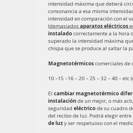
intensidad máxima que deberá circ
consonancia a esa misma intensidad
intensidad en comparación con el v
(
demasiados
aparatos eléctricos
e
instalado
correctamente a la hora d
superado la intensidad máxima que 
chispa que se produce al saltar la 
Magnetotérmicos
comerciales de 
10 –15 –16 – 20 – 25 – 32 – 40 – etc 
El
cambiar magnetotérmico difer
instalación
de un mejor, o más act
seguridad
eléctrico
de su cuadro 
del recibo de luz. Podrá elegir entr
de
luz
y ser respetuoso con el medi