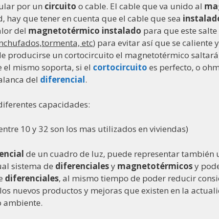
ular por un
circuito
o cable. El cable que va unido al
ma
, hay que tener en cuenta que el cable que sea
instalad
alor del
magnetotérmico
instalado
para que este salte
nchufados,tormenta, etc
) para evitar así que se caliente
e producirse un cortocircuito el magnetotérmico saltará,
el mismo soporta, si el
cortocircuito
es perfecto, o ohm
palanca del
diferencial
.
diferentes capacidades:
(entre 10 y 32 son los mas utilizados en viviendas)
encial
de un cuadro de luz, puede representar también u
ual sistema de
diferenciales
y
magnetotérmicos
y pode
de
diferenciales
, al mismo tiempo de poder reducir cons
e los nuevos productos y mejoras que existen en la actua
o ambiente.