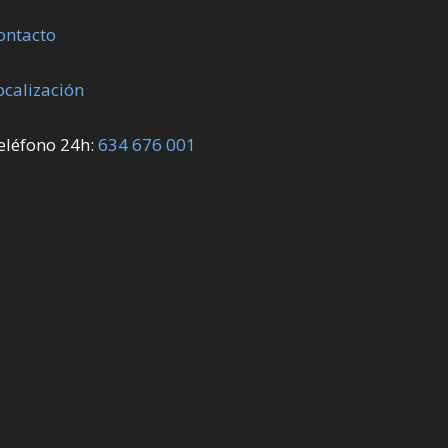
ontacto
ocalización
eléfono 24h:
634 676 001