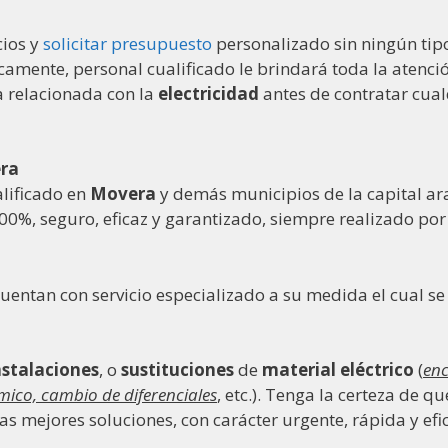
cios y
solicitar presupuesto
personalizado sin ningún ti
nicamente, personal cualificado le brindará toda la aten
a relacionada con la
electricidad
antes de contratar cual
ra
lificado en
Movera
y demás municipios de la capital a
 100%, seguro, eficaz y garantizado, siempre realizado po
cuentan con servicio especializado a su medida el cual 
nstalaciones
, o
sustituciones
de
material eléctrico
(
enc
mico, cambio de diferenciales
, etc.). Tenga la certeza de q
as mejores soluciones, con carácter urgente, rápida y efic