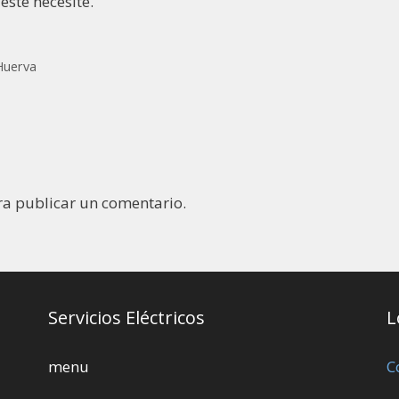
este necesite.
Huerva
a publicar un comentario.
Servicios Eléctricos
L
menu
C