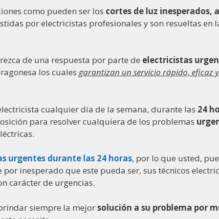
aciones como pueden ser los
cortes de luz inesperados,
asistidas por electricistas profesionales y son resueltas
erezca de una respuesta por parte de
electricistas urge
 aragonesa los cuales
garantizan un servicio rápido, efica
 electricista cualquier día de la semana, durante las
24 ho
posición para resolver cualquiera de los problemas
urge
léctricas.
tas urgentes durante las 24 horas
, por lo que usted, pue
 por inesperado que este pueda ser, sus técnicos electri
con carácter de urgencias.
 brindar siempre la mejor
solución a su problema por m