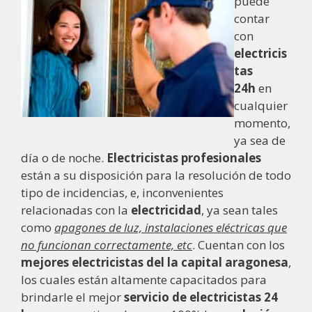
puede
contar
con
electricis
tas
24h
en
cualquier
momento,
ya sea de
día o de noche.
Electricistas profesionales
están a su disposición para la resolución de todo
tipo de incidencias, e, inconvenientes
relacionadas con la
electricidad
, ya sean tales
como
apagones de luz, instalaciones eléctricas que
no funcionan correctamente, etc
. Cuentan con los
mejores electricistas del la capital aragonesa
,
los cuales están altamente capacitados para
brindarle el mejor
servicio de electricistas 24