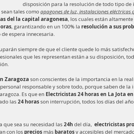
disposición para la resolución de todo tipo de 
a sean tales como
apagones de luz, instalaciones eléctricas
as del la capital aragonesa
, los cuales están altament
horas
, garantizando en un 100% la
resolución a sus pro
o de espera innecesaria.
uparán siempre de que el cliente quede lo más satisfecho
fesionales que les representan están a su disposición, tod
ión.
 en Zaragoza
son conscientes de la importancia en la rea
personal responsable y sobre todo, porque saben de la i
 Zaragoza. Es que en
Electricistas 24 horas en La Jota e
cado las
24 horas
son interrupción, todos los días del año
ra que sea su necesidad las
24h
del día,
electricistas pr
tan con los
precios
más
baratos
y accesibles del mercad